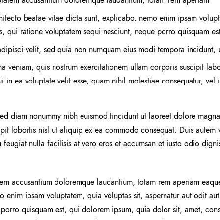
voluptatem accusantium doloremque laudantium, totam rem aperiam
chitecto beatae vitae dicta sunt, explicabo. nemo enim ipsam volupt
s, qui ratione voluptatem sequi nesciunt, neque porro quisquam est
adipisci velit, sed quia non numquam eius modi tempora incidunt, u
veniam, quis nostrum exercitationem ullam corporis suscipit labo
 in ea voluptate velit esse, quam nihil molestiae consequatur, vel 
, sed diam nonummy nibh euismod tincidunt ut laoreet dolore magna 
pit lobortis nisl ut aliquip ex ea commodo consequat. Duis autem ve
 feugiat nulla facilisis at vero eros et accumsan et iusto odio digni
ptatem accusantium doloremque laudantium, totam rem aperiam eaque i
mo enim ipsam voluptatem, quia voluptas sit, aspernatur aut odit au
porro quisquam est, qui dolorem ipsum, quia dolor sit, amet, conse