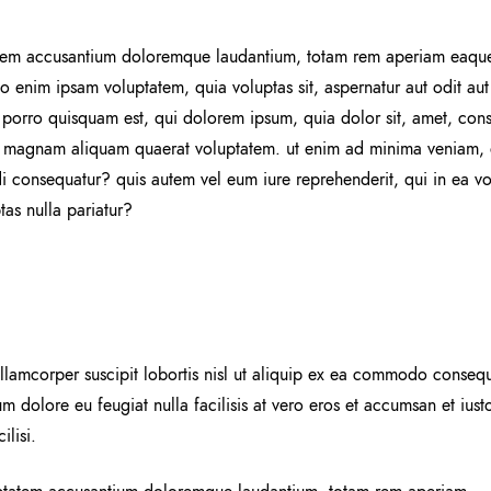
ptatem accusantium doloremque laudantium, totam rem aperiam eaque i
mo enim ipsam voluptatem, quia voluptas sit, aspernatur aut odit au
porro quisquam est, qui dolorem ipsum, quia dolor sit, amet, conse
 magnam aliquam quaerat voluptatem. ut enim ad minima veniam, q
i consequatur? quis autem vel eum iure reprehenderit, qui in ea vol
as nulla pariatur?
llamcorper suscipit lobortis nisl ut aliquip ex ea commodo consequ
lum dolore eu feugiat nulla facilisis at vero eros et accumsan et ius
ilisi.