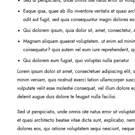
Sed ut perspiciatis, unde omnis iste natus error sit 
Eaque ipsa, quae ab illo inventore veritatis et quasi ar
odit aut fugit, sed quia consequuntur magni dolores eo
Qui dolorem ipsum, quia dolor sit, amet, consectetur, 
Magnam aliquam quaerat voluptatem. ut enim ad minima 
consequatur? quis autem vel eum iure reprehenderit, qui
Qui dolorem eum fugiat, quo voluptas nulla pariatur
Lorem ipsum dolor sit amet, consectetuer adipiscing elit
minim veniam, quis nostrud exerci tation ullamcorper susci
vulputate velit esse molestie consequat, vel illum dolore eu
delenit augue duis dolore te feugait nulla facilisi.
Sed ut perspiciatis, unde omnis iste natus error sit volu
et quasi architecto beatae vitae dicta sunt, explicabo. ne
dolores eos, qui ratione voluptatem sequi nesciunt, neque 