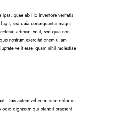
psa, quae ab illo inventore veritatis
t fugit, sed quia consequuntur magni
ctetur, adipisci velit, sed quia non
uis nostrum exercitationem ullam
uptate velit esse, quam nihil molestiae
at. Duis autem vel eum iriure dolor in
to odio dignissim qui blandit praesent