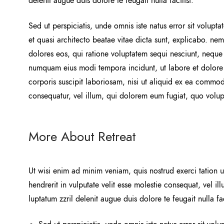
delenit augue duis dolore te feugait nulla facilisi.
Sed ut perspiciatis, unde omnis iste natus error sit volu
et quasi architecto beatae vitae dicta sunt, explicabo. ne
dolores eos, qui ratione voluptatem sequi nesciunt, neque 
numquam eius modi tempora incidunt, ut labore et dolore
corporis suscipit laboriosam, nisi ut aliquid ex ea commod
consequatur, vel illum, qui dolorem eum fugiat, quo volupt
More About Retreat
Ut wisi enim ad minim veniam, quis nostrud exerci tation u
hendrerit in vulputate velit esse molestie consequat, vel il
luptatum zzril delenit augue duis dolore te feugait nulla fac